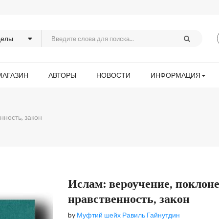
МАГАЗИН
АВТОРЫ
НОВОСТИ
ИНФОРМАЦИЯ
нность, закон
Skip
Ислам: вероучение, поклоне
to
нравственность, закон
the
beginning
by
Муфтий шейх Равиль Гайнутдин