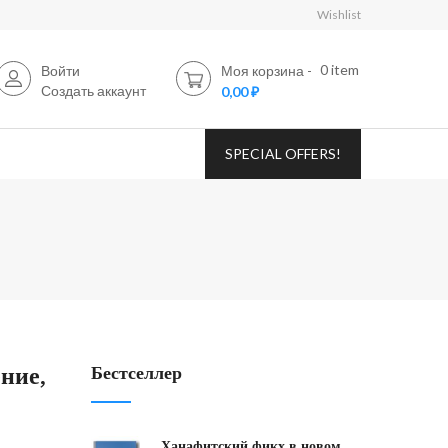
Wishlist
0
item
Войти
Моя корзина
Создать аккаунт
0,00 ₽
SPECIAL OFFERS!
ние,
Бестселлер
Ханафитский фикх в новом