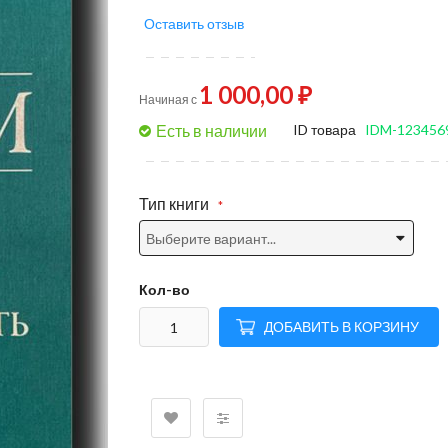
of
Оставить отзыв
the
images
gallery
1 000,00 ₽
Начиная с
Есть в наличии
ID товара
IDM-123456
Тип книги
Кол-во
ДОБАВИТЬ В КОРЗИНУ