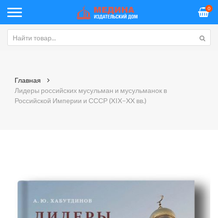
0
Главная
Лидеры российских мусульман и мусульманок в
Российской Империи и СССР (XIX–XX вв.)
Skip
Sk
to
to
the
th
end
be
of
of
the
th