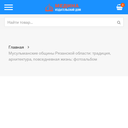
0
Главная
Мусульманские общины Рязанской области: традиция,
архитектура, повседневная жизнь: фотоальбом
Skip
Sk
to
to
the
th
end
be
of
of
the
th