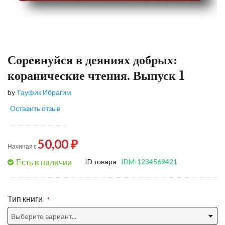
Соревнуйся в деяниях добрых:
коранические чтения. Выпуск 1
by
Тауфик Ибрагим
Оставить отзыв
50,00 ₽
Начиная с
Есть в наличии
ID товара
IDM-1234569421
Тип книги